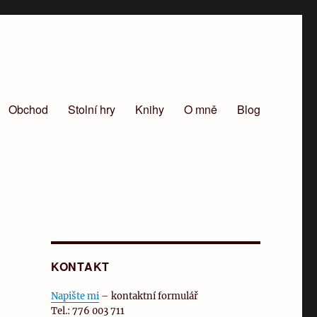
Obchod
Stolní hry
Knihy
O mně
Blog
KONTAKT
Napište mi
– kontaktní formulář
Tel.: 776 003 711