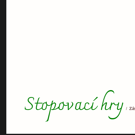
Stopovací hry
Zá