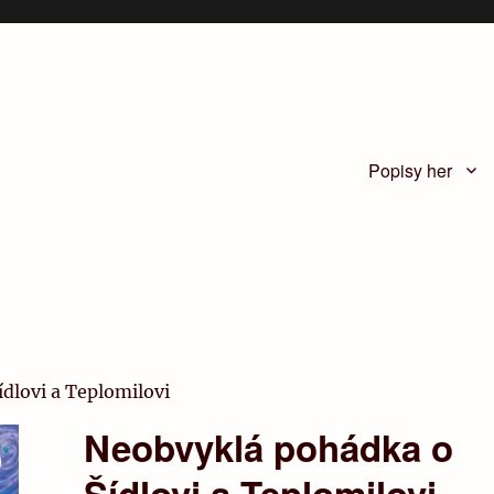
Popisy her
dlovi a Teplomilovi
Neobvyklá pohádka o
Šídlovi a Teplomilovi