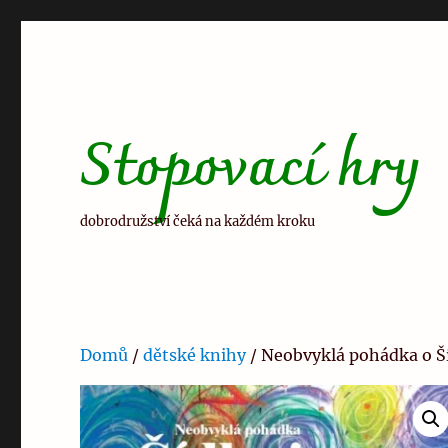
Stopovací hry
dobrodružství čeká na každém kroku
Domů
/
dětské knihy
/ Neobvyklá pohádka o Ší