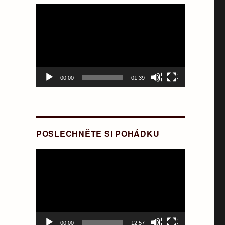
Video
přehrávač
00:00
01:39
POSLECHNĚTE SI POHÁDKU
Video
přehrávač
00:00
12:57