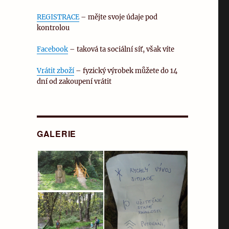
REGISTRACE
– mějte svoje údaje pod
kontrolou
Facebook
– taková ta sociální síť, však víte
Vrátit zboží
– fyzický výrobek můžete do 14
dní od zakoupení vrátit
GALERIE