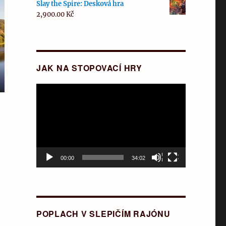
Slay the Spire: Desková hra
2,900.00
Kč
JAK NA STOPOVACÍ HRY
Video
přehrávač
00:00
34:02
POPLACH V SLEPIČÍM RAJÓNU