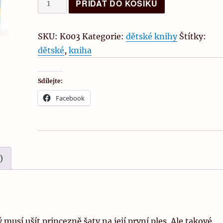
PŘIDAT DO KOŠÍKU
pohádka
o
SKU:
K003
Kategorie:
dětské knihy
Štítky:
Šídlovi
dětské
,
kniha
a
Teplomilovi
Sdílejte:
množství
Facebook
)
usí ušít princezně šaty na její první ples. Ale takové,