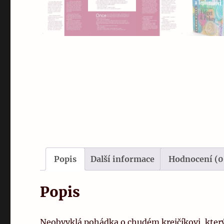
Popis
Další informace
Hodnocení (0
Popis
Neobvyklá pohádka o chudém krejčíkovi, který m