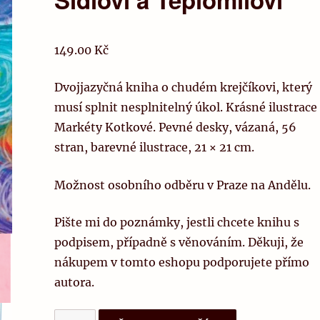
149.00
Kč
Dvojjazyčná kniha o chudém krejčíkovi, který
musí splnit nesplnitelný úkol. Krásné ilustrace
Markéty Kotkové. Pevné desky, vázaná, 56
stran, barevné ilustrace, 21 × 21 cm.
Možnost osobního odběru v Praze na Andělu.
Pište mi do poznámky, jestli chcete knihu s
podpisem, případně s věnováním. Děkuji, že
nákupem v tomto eshopu podporujete přímo
autora.
Neobvyklá