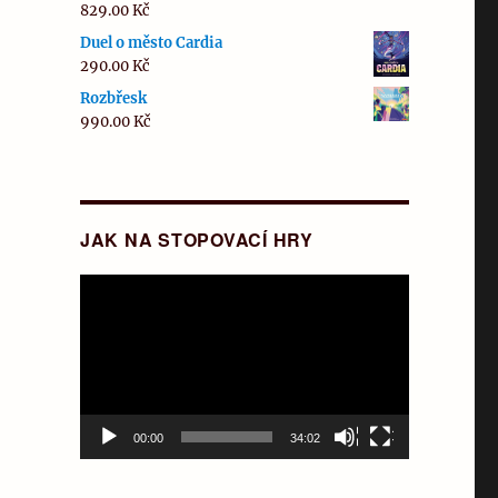
829.00
Kč
Duel o město Cardia
290.00
Kč
Rozbřesk
990.00
Kč
JAK NA STOPOVACÍ HRY
Video
přehrávač
00:00
34:02