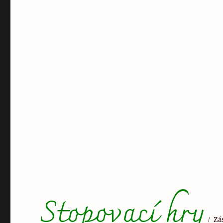
Stopovací hry
Zá