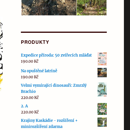
PRODUKTY
Expedice příroda: 50 zvířecích mláďat
190.00
Kč
Na opuštěné latríně
190.00
Kč
Velmi vymírající dinosauři: Zmrzlý
Brachio
220.00
Kč
2. A
220.00
Kč
Krajiny Kaskádie - rozšíření +
minirozšíření zdarma