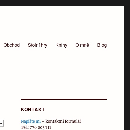
Obchod
Stolní hry
Knihy
O mně
Blog
KONTAKT
Napište mi
– kontaktní formulář
Tel.: 776 003 711