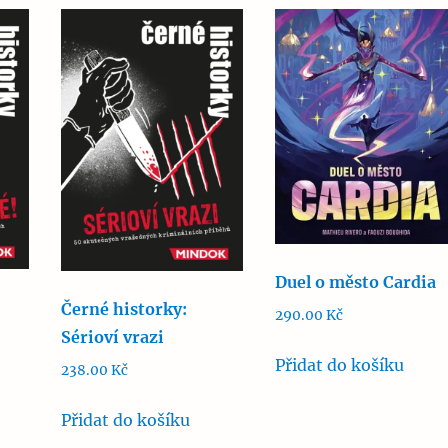
Duel o město Cardia
Černé historky:
290.00
Kč
Sérioví vrazi
Přidat do košíku
238.00
Kč
Přidat do košíku