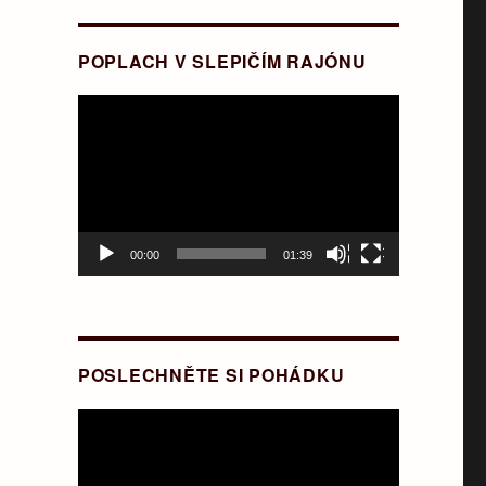
POPLACH V SLEPIČÍM RAJÓNU
Video
přehrávač
00:00
01:39
POSLECHNĚTE SI POHÁDKU
Video
přehrávač