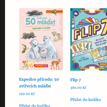
Expedice příroda: 50
Flip 7
zvířecích mláďat
380.00
Kč
190.00
Kč
Přidat do košíku
Přidat do košíku